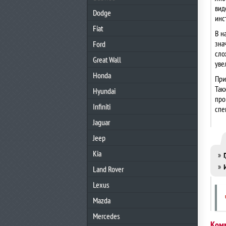
вид
Dodge
инс
Fiat
В н
зна
Ford
сло
Great Wall
уве
Honda
При
Так
Hyundai
про
Infiniti
спе
Jaguar
Jeep
Kia
»
»
Land Rover
Lexus
Mazda
Mercedes
Ком