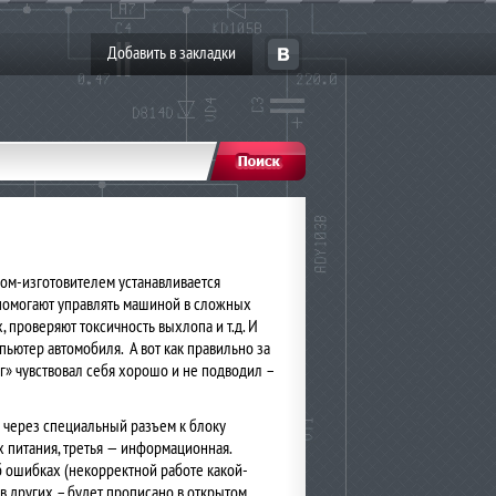
Добавить в закладки
ом-изготовителем устанавливается
 помогают управлять машиной в сложных
, проверяют токсичность выхлопа и т.д. И
пьютер автомобиля. А вот как правильно за
г» чувствовал себя хорошо и не подводил –
 через специальный разъем к блоку
х питания, третья — информационная.
 ошибках (некорректной работе какой-
 в других – будет прописано в открытом