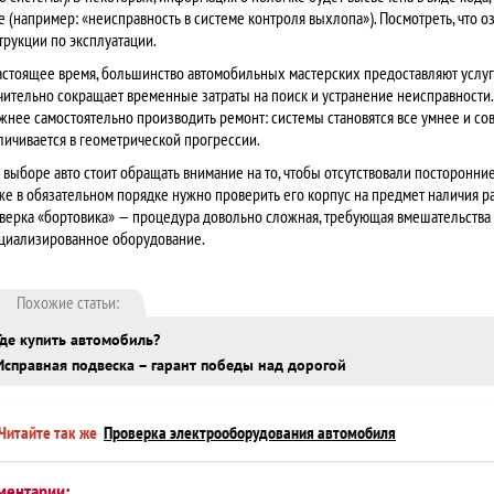
е (например: «неисправность в системе контроля выхлопа»). Посмотреть, что о
трукции по эксплуатации.
астоящее время, большинство автомобильных мастерских предоставляют услуг
чительно сокращает временные затраты на поиск и устранение неисправности. 
жнее самостоятельно производить ремонт: системы становятся все умнее и со
личивается в геометрической прогрессии.
 выборе авто стоит обращать внимание на то, чтобы отсутствовали посторонни
же в обязательном порядке нужно проверить его корпус на предмет наличия 
верка «бортовика» — процедура довольно сложная, требующая вмешательств
циализированное оборудование.
Похожие статьи:
Где купить автомобиль?
Исправная подвеска – гарант победы над дорогой
Читайте так же
Проверка электрооборудования автомобиля
ментарии: