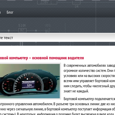
ы
Блог
е текст
овой компьютер – основной помощник водителя
В современных автомобилях завод
огромное количество систем. Они
условиях или на высоких скоростях
всеми ими управляет бортовой ком
ним следить, чтобы «железный дру
знает не каждый.
Бортовой компьютер подключается
ктронного управления автомобилем. В разъеме три основных линии: две из ни
нно через сигнальную линию, в бортовой компьютер поступает информация об
о системы). В некоторых, информация о поломке будет высвечена в виде кода,