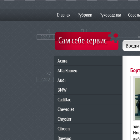
Главная
Рубрики
Руководства
Совет
Введит
Acura
Борт
Alfa Romeo
Audi
BMW
Cadillac
Chevrolet
Chrysler
эле
Citroen
Име
Daewoo
либ