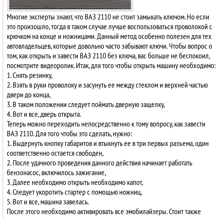
Многие эксперты знают, что ВАЗ 2110 не стоит замыкать ключом. Но если
это произошло, тогда в таком случае лучше воспользоваться проволокой с
крючком на конце и ножницами. Данный метод особенно полезен для тех
автовладельцев, которые довольно часто забывают ключи. Чтобы вопрос о
том, как открыть и завести ВАЗ 2110 без ключа, вас больше не беспокоил,
посмотрите видеоролик. Итак, для того чтобы открыть машину необходимо:
1. Снять резинку,
2. Взять в руки проволоку и засунуть ее между стеклом и верхней частью
двери до конца,
3. В таком положении следует поймать дверную защелку,
4. Вот и все, дверь открыта.
Теперь можно переходить непосредственно к тому вопросу, как завести
ВАЗ 2110. Для того чтобы это сделать, нужно:
1. Выдернуть кнопку габаритов и втыкнуть ее в три первых разъема, один
соответственно остается свободен,
2. После удачного проведения данного действия начинает работать
бензонасос, включилось зажигание,
3. Далее необходимо открыть необходимо капот,
4. Следует укоротить стартер с помощью ножниц,
5. Вот и все, машина завелась.
После этого необходимо активировать все эмобилайзеры. Стоит также