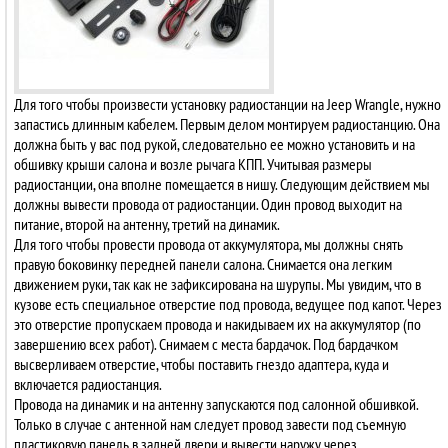
Для того чтобы произвести установку радиостанции на Jeep Wrangle, нужно
запастись длинным кабелем. Первым делом монтируем радиостанцию. Она
должна быть у вас под рукой, следовательно ее можно установить и на
обшивку крыши салона и возле рычага КПП. Учитывая размеры
радиостанции, она вполне помещается в нишу. Следующим действием мы
должны вывести провода от радиостанции. Один провод выходит на
питание, второй на антенну, третий на динамик.
Для того чтобы провести провода от аккумулятора, мы должны снять
правую боковинку передней панели салона. Снимается она легким
движением руки, так как не зафиксирована на шурупы. Мы увидим, что в
кузове есть специальное отверстие под провода, ведущее под капот. Через
это отверстие пропускаем провода и накидываем их на аккумулятор (по
завершению всех работ). Снимаем с места бардачок. Под бардачком
высверливаем отверстие, чтобы поставить гнездо адаптера, куда и
включается радиостанция.
Провода на динамик и на антенну запускаются под салонной обшивкой.
Только в случае с антенной нам следует провод завести под съемную
пластиковую панель в задней двери и вывести наружу через