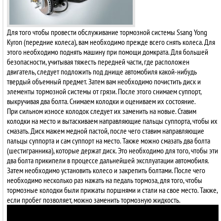
Для того чтобы провести обслуживание тормозной системы Ssang Yong
Kyron (передние колеса), вам необходимо прежде всего снять колеса. Для
этого необходимо поднять машину при помощи домкрата. Для большей
безопасности, учитывая тяжесть передней части, где расположен
двигатель, следует подложить под днище автомобиля какой-нибудь
твердый объемный предмет. Затем вам необходимо почистить диск и
элементы тормозной системы от грязи. После этого снимаем суппорт,
выкручивая два болта. Снимаем колодки и оцениваем их состояние.
При сильном износе колодок следует их заменить на новые. Ставим
колодки на место и вытаскиваем направляющие пальцы суппорта, чтобы их
смазать. Диск мажем медной пастой, после чего ставим направляющие
пальцы суппорта и сам суппорт на место. Также можно смазать два болта
(шестигранника), которые держат диск. Это необходимо для того, чтобы эти
два болта прикипели в процессе дальнейшей эксплуатации автомобиля.
Затем необходимо установить колесо и закрепить болтами. После чего
необходимо несколько раз нажать на педаль тормоза, для того, чтобы
тормозные колодки были прижаты поршнями и стали на свое место. Также,
если пробег позволяет, можно заменить тормозную жидкость.