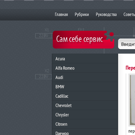
Главная
Рубрики
Руководства
Совет
Введит
Acura
Пере
Alfa Romeo
Audi
BMW
Cadillac
Chevrolet
Chrysler
Citroen
пер
Daewoo