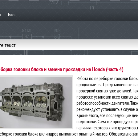
ы
Блог
е текст
борка головки блока и замена прокладки на Honda (часть 4)
Работа по переборке головки блок
продолжается. Представленные на 
проверкой снятых уже деталей. Та
процессе установки всех снятых д
работоспособности двигателя. Та
рекомендуют установить в случае о
Кроме этого, все последующие де
подготовке. Сама же процедура пр
наличия некоторых инструментов, к
еборке головки блока цилиндров выполняет опытный мастер. Обязательно зап