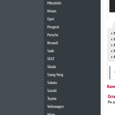
Mitsubishi
Nissan
Opel
Peugeot
»
Porsche
»
Renault
»
Saab
»
»
SEAT
Skoda
Ssang Yong
Subaru
Ком
Suzuki
Ост
Toyota
Вы 
Volkswagen
Volvo