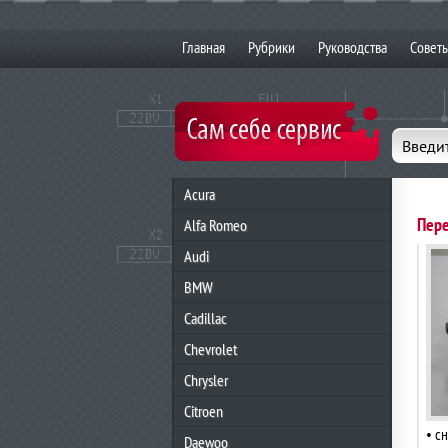
Главная
Рубрики
Руководства
Совет
Введит
Acura
Пере
Alfa Romeo
Audi
BMW
Cadillac
Chevrolet
Chrysler
Citroen
• с
Daewoo