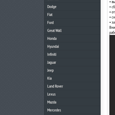
• в
Dodge
• с
• о
Fiat
• с
• з
Ford
Вни
Great Wall
раб
Honda
Hyundai
Infiniti
Jaguar
Jeep
Kia
Land Rover
Lexus
Mazda
Mercedes