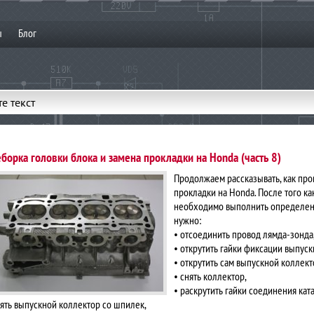
ы
Блог
е текст
борка головки блока и замена прокладки на Honda (часть 8)
Продолжаем рассказывать, как про
прокладки на Honda. После того ка
необходимо выполнить определенн
нужно:
• отсоединить провод лямда-зонда
• открутить гайки фиксации выпуск
• открутить сам выпускной коллект
• снять коллектор,
• раскрутить гайки соединения кат
нять выпускной коллектор со шпилек,