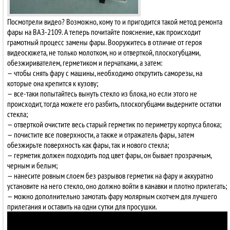
Посмотрели видео? Возможно, кому то и пригодится такой метод ремонта
фары на ВАЗ-2109. А теперь почитайте пояснение, как происходит
грамотный процесс замены фары. Вооружитесь в отличие от героя
видеосюжета, не только молотком, но и отверткой, плоскогубцами,
обезжиривателем, герметиком и перчатками, а затем:
— чтобы снять фару с машины, необходимо открутить саморезы, на
которые она крепится к кузову;
— все-таки попытайтесь вынуть стекло из блока, но если этого не
происходит, тогда можете его разбить, плоскогубцами выдерните остатки
стекла;
— отверткой очистите весь старый герметик по периметру корпуса блока;
— почистите все поверхности, а также и отражатель фары, затем
обезжирьте поверхность как фары, так и нового стекла;
— герметик должен подходить под цвет фары, он бывает прозрачным,
черным и белым;
— нанесите ровным слоем без разрывов герметик на фару и аккуратно
установите на него стекло, оно должно войти в канавки и плотно прилегать;
— можно дополнительно замотать фару молярным скотчем для лучшего
прилегания и оставить на одни сутки для просушки.