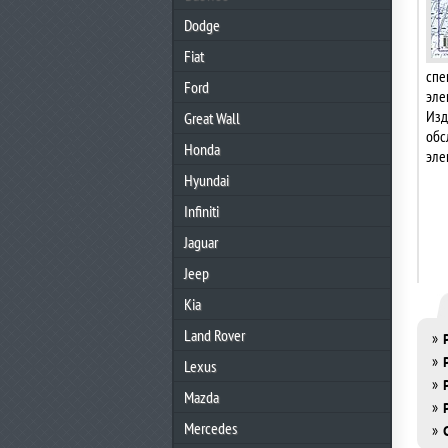
Dodge
Fiat
спе
Ford
эле
Изд
Great Wall
обс
Honda
эле
Hyundai
Infiniti
Jaguar
Jeep
Kia
Land Rover
»
»
Lexus
»
Mazda
»
Mercedes
»