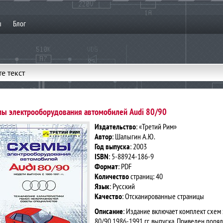
ы
Блог
е текст
ы электрооборудования автомобилей Audi 80/90
Издательство
: «Третий Рим»
Автор
: Шалыгин А.Ю.
Год выпуска
: 2003
ISBN
: 5-88924-186-9
Формат
: PDF
Количество
страниц: 40
Язык
: Русский
Качество
: Отсканированные страницы
Описание
: Издание включает комплект схем
80/90 1986-1991 гг. выпуска. Приведен поря