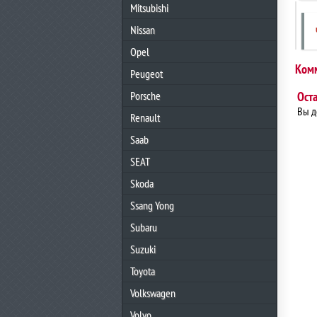
Mitsubishi
Nissan
Opel
Ком
Peugeot
Porsche
Ост
Вы 
Renault
Saab
SEAT
Skoda
Ssang Yong
Subaru
Suzuki
Toyota
Volkswagen
Volvo