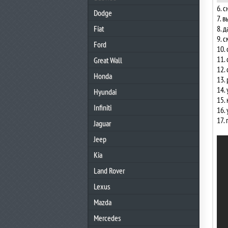
6. 
Dodge
7. 
Fiat
8. 
9. 
Ford
10.
11.
Great Wall
12.
Honda
13.
14.
Hyundai
15.
Infiniti
16.
17.
Jaguar
Jeep
Kia
Land Rover
Lexus
Mazda
Mercedes