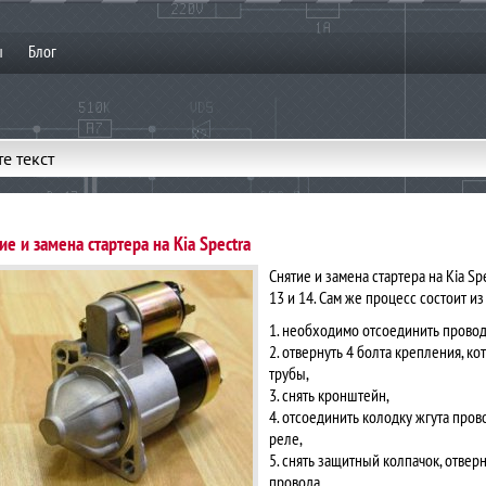
ы
Блог
е текст
ие и замена стартера на Kia Spectra
Снятие и замена стартера на Kia S
13 и 14. Сам же процесс состоит и
1. необходимо отсоединить провод
2. отвернуть 4 болта крепления, 
трубы,
3. снять кронштейн,
4. отсоединить колодку жгута про
реле,
5. снять защитный колпачок, отвер
провода,