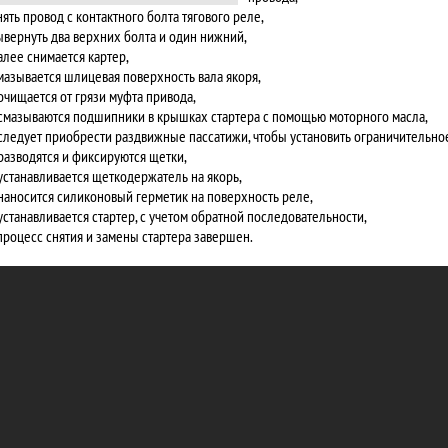
снять провод с контактного болта тягового реле,
вывернуть два верхних болта и один нижний,
далее снимается картер,
смазывается шлицевая поверхность вала якоря,
 очищается от грязи муфта привода,
 смазываются подшипники в крышках стартера с помощью моторного масла,
 следует приобрести раздвижные пассатижи, чтобы установить ограничительно
 разводятся и фиксируются щетки,
 устанавливается щеткодержатель на якорь,
 наносится силиконовый герметик на поверхность реле,
 устанавливается стартер, с учетом обратной последовательности,
 процесс снятия и замены стартера завершен.