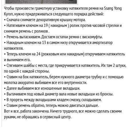
Чтобы произвести грамотную установку натяжителя ремня на Ssang Yong
Kyron, нужно придерживаться следующего порядка действий:
• Сначала снимаете декоративную крышку мотора.
• Натягиваем ключом на 19 ( накидным ) ролик против часовой стрелки и
снимаем ремень с роликов .
• Ремень вытаскиваем. Достаем остатки ремня с вискомуфты.
• Накидным ключом на 13 в самом низу откручивается амортизатор
натяжителя.
• Теперь ключом на 24 (рожковым или накидным) откручиваем натяжитель
и вынимаем его.
• Стягиваем шайбы с места, где прикручивается натяжитель. Их там 2 штуки,
по одной с каждой стороны.
• Ставим на бок натяжитель, берем нужного диаметра трубку и с помощью
молотка аккуратно выбиваем все его внутренности.
• Далее выбиваем все изношенные вкладыши.
• Вытачиваем под новый диаметр вала новые вкладыши из бронзы.
• В прорезь между вкладышами кладем смазку, складываем.
• Ставим ремень обратно, теперь можно двигаться дальше.
Вот и все, работа закончена. Ничего трудного, все можно сделать своими
руками, не обращаясь в сервисный центр.