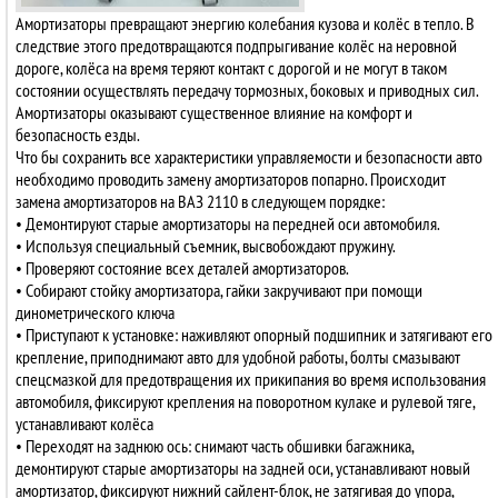
Амортизаторы превращают энергию колебания кузова и колёс в тепло. В
следствие этого предотвращаются подпрыгивание колёс на неровной
дороге, колёса на время теряют контакт с дорогой и не могут в таком
состоянии осуществлять передачу тормозных, боковых и приводных сил.
Амортизаторы оказывают существенное влияние на комфорт и
безопасность езды.
Что бы сохранить все характеристики управляемости и безопасности авто
необходимо проводить замену амортизаторов попарно. Происходит
замена амортизаторов на ВАЗ 2110 в следующем порядке:
• Демонтируют старые амортизаторы на передней оси автомобиля.
• Используя специальный съемник, высвобождают пружину.
• Проверяют состояние всех деталей амортизаторов.
• Собирают стойку амортизатора, гайки закручивают при помощи
динометрического ключа
• Приступают к установке: наживляют опорный подшипник и затягивают его
крепление, приподнимают авто для удобной работы, болты смазывают
спецсмазкой для предотвращения их прикипания во время использования
автомобиля, фиксируют крепления на поворотном кулаке и рулевой тяге,
устанавливают колёса
• Переходят на заднюю ось: снимают часть обшивки багажника,
демонтируют старые амортизаторы на задней оси, устанавливают новый
амортизатор, фиксируют нижний сайлент-блок, не затягивая до упора,