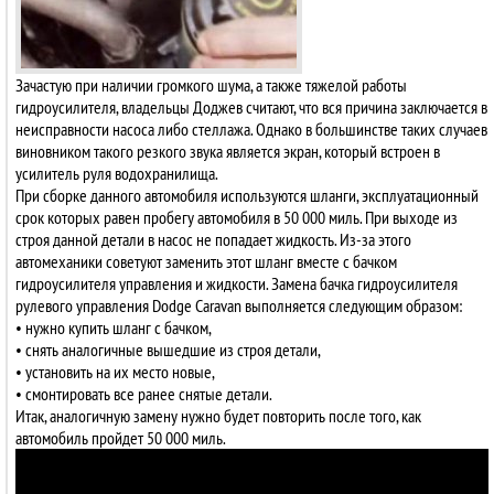
Зачастую при наличии громкого шума, а также тяжелой работы
гидроусилителя, владельцы Доджев считают, что вся причина заключается в
неисправности насоса либо стеллажа. Однако в большинстве таких случаев
виновником такого резкого звука является экран, который встроен в
усилитель руля водохранилища.
При сборке данного автомобиля используются шланги, эксплуатационный
срок которых равен пробегу автомобиля в 50 000 миль. При выходе из
строя данной детали в насос не попадает жидкость. Из-за этого
автомеханики советуют заменить этот шланг вместе с бачком
гидроусилителя управления и жидкости. Замена бачка гидроусилителя
рулевого управления Dodge Caravan выполняется следующим образом:
• нужно купить шланг с бачком,
• снять аналогичные вышедшие из строя детали,
• установить на их место новые,
• смонтировать все ранее снятые детали.
Итак, аналогичную замену нужно будет повторить после того, как
автомобиль пройдет 50 000 миль.