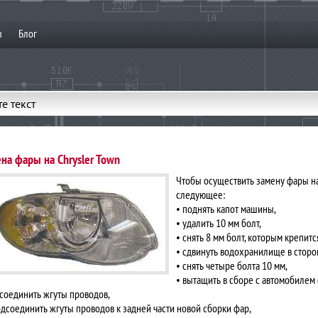
ы
Блог
е текст
на фары на Chrysler Town
Чтобы осуществить замену фары на
следующее:
• поднять капот машины,
• удалить 10 мм болт,
• снять 8 мм болт, которым крепитс
• сдвинуть водохранилище в сторо
• снять четыре болта 10 мм,
• вытащить в сборе с автомобилем
тсоединить жгуты проводов,
одсоединить жгуты проводов к задней части новой сборки фар,