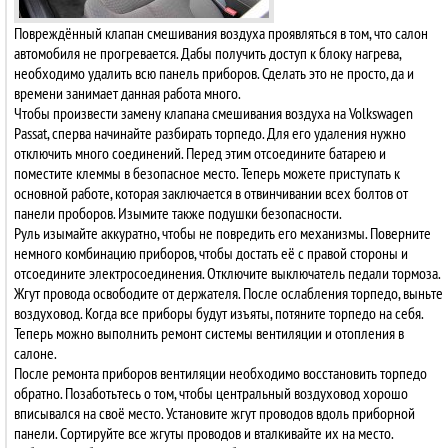
Повреждённый клапан смешивания воздуха проявляться в том, что салон
автомобиля не прогревается. Дабы получить доступ к блоку нагрева,
необходимо удалить всю панель приборов. Сделать это не просто, да и
времени занимает данная работа много.
Чтобы произвести замену клапана смешивания воздуха на Volkswagen
Passat, сперва начинайте разбирать торпедо. Для его удаления нужно
отключить много соединений. Перед этим отсоедините батарею и
поместите клеммы в безопасное место. Теперь можете приступать к
основной работе, которая заключается в отвинчивании всех болтов от
панели проборов. Изымите также подушки безопасности.
Руль изымайте аккуратно, чтобы не повредить его механизмы. Поверните
немного комбинацию приборов, чтобы достать её с правой стороны и
отсоедините электросоединения. Отключите выключатель педали тормоза.
Жгут провода освободите от держателя. После ослабления торпедо, выньте
воздуховод. Когда все приборы будут изъяты, потяните торпедо на себя.
Теперь можно выполнить ремонт системы вентиляции и отопления в
салоне.
После ремонта приборов вентиляции необходимо восстановить торпедо
обратно. Позаботьтесь о том, чтобы центральный воздуховод хорошо
вписывался на своё место. Установите жгут проводов вдоль приборной
панели. Сортируйте все жгуты проводов и вталкивайте их на место.