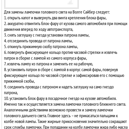
Для замены лампочки головного света на Волге Сайбер следует:
1. открыть капот и вывернуть два винта крепления блока фары,
2. аккуратно отвинтить блок-фару от кузова самого автомобиля при помощи
движения вперед по ходу автотранспорта,
3. снять заглушку с гнезда установки патрона лампы,
4. отсоединить провода от патрона лампы,
5. откинуть прижимную скобу патрона лампы,
6. повернуть фиксирующее кольцо против часовой стрелки и извлечь
патрон в сборке с лампой из самого корпуса фары,
7. извлечь лампу из патрона и заменить ее на рабочую,
8. установить патрон в сборе с лампой в корпус самой фары, повернув
фиксирующее кольцо по часовой стрелке и зафиксировав его с помощью
прижимной скобы,
9. соединить провода с патроном и надеть заглушку на само гнездо
патрона,
10. установить блок фару в посадочное гнездо на кузове автомобиля.
Именно так и осуществляется замена лампочки головного ближнего света.
Аналогичными действиями возможно провести и замену лампочки
головного дальнего света. Главное здесь – не прикасаться пальцами к
колбе новой лампы. Такие жирные прикосновения значительно сокращают
срок службы лампочки. При попадании на колбу лампочки жира либо масла