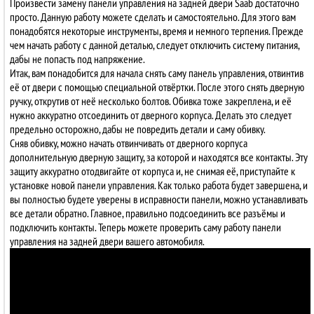
Произвести замену панели управления на задней двери Saab достаточно
просто. Данную работу можете сделать и самостоятельно. Для этого вам
понадобятся некоторые инструменты, время и немного терпения. Прежде
чем начать работу с данной деталью, следует отключить систему питания,
дабы не попасть под напряжение.
Итак, вам понадобится для начала снять саму панель управления, отвинтив
её от двери с помощью специальной отвёртки. После этого снять дверную
ручку, открутив от неё несколько болтов. Обивка тоже закреплена, и её
нужно аккуратно отсоединить от дверного корпуса. Делать это следует
предельно осторожно, дабы не повредить детали и саму обивку.
Сняв обивку, можно начать отвинчивать от дверного корпуса
дополнительную дверную защиту, за которой и находятся все контакты. Эту
защиту аккуратно отодвигайте от корпуса и, не снимая её, приступайте к
установке новой панели управления. Как только работа будет завершена, и
вы полностью будете уверены в исправности панели, можно устанавливать
все детали обратно. Главное, правильно подсоединить все разъёмы и
подключить контакты. Теперь можете проверить саму работу панели
управления на задней двери вашего автомобиля.