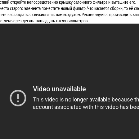
ствий откройте непосредственно крышку салонного фильтра и вытащите его.
место старого элемента поместите новый фильтр. Что касается сборки, то её с
ете наслаждаться свежим и чистым воздухом. Рекомендуется производить зам
е, чем через десять-пятнадцать тысяч километров.