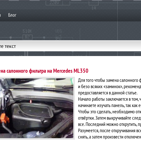
ы
Блог
е текст
на салонного фильтра на Mercedes ML350
Для того чтобы замена салонного
и безо всяких «заминок», рекомен
предоставляется в данной статье.
Начало работы заключается в том, 
начинаете изучать панель, так как
Чтобы это сделать, необходимо от
отвёртки. Затем выкручивайте след
все. Последний можно открутить, п
Разумеется, после откручивания в
снять, а затем произвести отключ