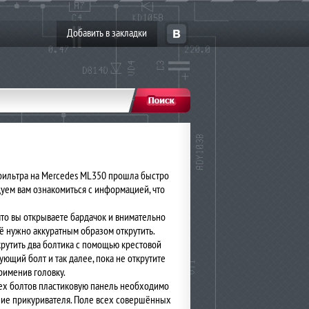
Добавить в закладки
 фильтра на Mercedes ML350 прошла быстро
дуем вам ознакомиться с информацией, что
что вы открываете бардачок и внимательно
 её нужно аккуратным образом открутить.
крутить два болтика с помощью крестовой
ующий болт и так далее, пока не открутите
рименив головку.
сех болтов пластиковую панель необходимо
ение прикуривателя. Поле всех совершённых