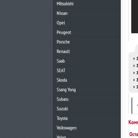
Mitsubishi
Nissan
Opel
Peugeot
Porsche
Renault
»
Saab
»
SEAT
»
»
Skoda
»
Ssang Yong
Subaru
Suzuki
Toyota
Ком
Volkswagen
Ост
Volvo