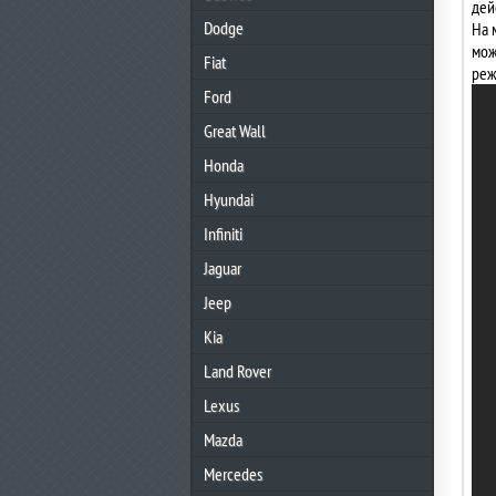
дей
Dodge
На 
мож
Fiat
реж
Ford
Great Wall
Honda
Hyundai
Infiniti
Jaguar
Jeep
Kia
Land Rover
Lexus
Mazda
Mercedes