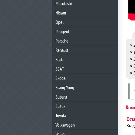
Mitsubishi
Nissan
Opel
Peugeot
Porsche
»
Renault
»
»
Saab
»
SEAT
»
Skoda
Ssang Yong
Subaru
Suzuki
Ком
Toyota
Ост
Volkswagen
Вы 
Volvo