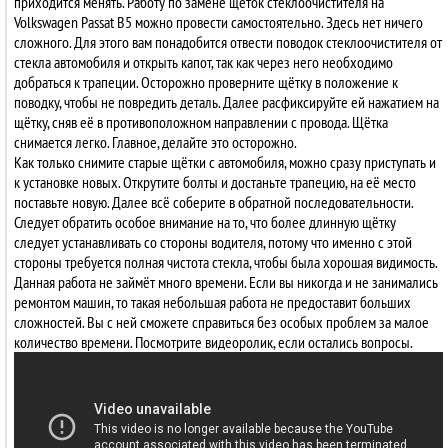
приходится менять. Работу по замене щёток стеклоочистителя на
Volkswagen Passat B5 можно провести самостоятельно. Здесь нет ничего
сложного. Для этого вам понадобится отвести поводок стеклоочистителя от
стекла автомобиля и открыть капот, так как через него необходимо
добраться к трапеции. Осторожно проверните щётку в положение к
поводку, чтобы не повредить деталь. Далее расфиксируйте ей нажатием на
щётку, сняв её в противоположном направлении с провода. Щётка
снимается легко. Главное, делайте это осторожно.
Как только снимите старые щётки с автомобиля, можно сразу приступать и
к установке новых. Открутите болты и достаньте трапецию, на её место
поставьте новую. Далее всё соберите в обратной последовательности.
Следует обратить особое внимание на то, что более длинную щётку
следует устанавливать со стороны водителя, потому что именно с этой
стороны требуется полная чистота стекла, чтобы была хорошая видимость.
Данная работа не займёт много времени. Если вы никогда и не занимались
ремонтом машин, то такая небольшая работа не предоставит больших
сложностей. Вы с ней сможете справиться без особых проблем за малое
количество времени. Посмотрите видеоролик, если остались вопросы.