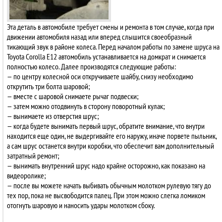
Эта деталь в автомобиле требует смены и ремонта в том случае, когда при
движении автомобиля назад или вперед слышится своеобразный
тикающий звук в районе колеса. Перед началом работы по замене шруса на
Toyota Corolla E12 автомобиль устанавливается на домкрат и снимается
полностью колесо. Далее производятся следующие работы:
— по центру колесной оси откручиваете шайбу, снизу необходимо
открутить три болта шаровой;
— вместе с шаровой снимаете рычаг подвески;
— затем можно отодвинуть в сторону поворотный кулак;
— вынимаете из отверстия шрус;
— когда будете вынимать первый шрус, обратите внимание, что внутри
находится еще один, не выдергивайте его наружу, иначе порвете пыльник,
а сам шрус останется внутри коробки, что обеспечит вам дополнительный
затратный ремонт;
— вынимать внутренний шрус надо крайне осторожно, как показано на
видеоролике;
— после вы можете начать выбивать обычным молотком рулевую тягу до
тех пор, пока не высвободится палец. При этом можно слегка ломиком
отогнуть шаровую и наносить удары молотком сбоку.