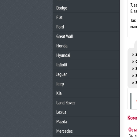
7. 
Dodge
8. 
Fiat
Так
вып
Ford
Great Wall
Honda
»
Hyundai
»
Infiniti
»
Jaguar
»
»
Jeep
Kia
Land Rover
Lexus
Ком
Mazda
Ост
Mercedes
Вы 