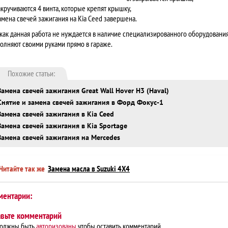
закручиваются 4 винта, которые крепят крышку,
замена свечей зажигания на Kia Ceed завершена.
 как данная работа не нуждается в наличие специализированного оборудования
олняют своими руками прямо в гараже.
Похожие статьи:
Замена свечей зажигания Great Wall Hover H3 (Haval)
Снятие и замена свечей зажигания в Форд Фокус-1
Замена свечей зажигания в Kia Ceed
Замена свечей зажигания в Kia Sportage
Замена свечей зажигания на Mercedes
Читайте так же
Замена масла в Suzuki 4Х4
ментарии:
авьте комментарий
должны быть
авторизованы
чтобы оставить комментарий