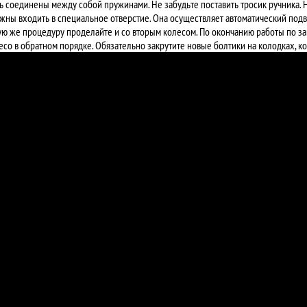
ь соединены между собой пружинами. Не забудьте поставить тросик ручника. 
жны входить в специальное отверстие. Она осуществляет автоматический подв
ую же процедуру проделайте и со вторым колесом. По окончанию работы по з
есо в обратном порядке. Обязательно закрутите новые болтики на колодках, ко