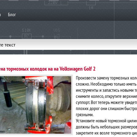
ы
Блог
е текст
на тормозных колодок на на Volkswagen Golf 2
Произвести замену тормозных коло
сложно. Необходимо только иметь
инструменты и запастись новыми т
снимите колесо, открутите верхние
суппорт. Вот теперь можете увидет
плохих дорог они слишком быстро 
грязными.
Установите новый тормозной цилинд
должны быть небольших размеров.
закрепите их возле тормозного ц