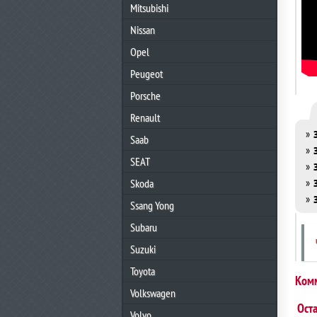
Mitsubishi
Nissan
Opel
Peugeot
Porsche
Renault
»
Saab
»
SEAT
»
»
Skoda
»
Ssang Yong
Subaru
Suzuki
Toyota
Ком
Volkswagen
Ост
Volvo