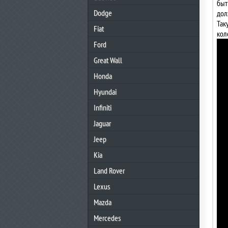
быт
Dodge
дол
Так
Fiat
кол
Ford
Great Wall
Honda
Hyundai
Infiniti
Jaguar
Jeep
Kia
Land Rover
Lexus
Mazda
Mercedes