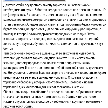
Для того чтобы осуществить замену тормозов на Porsche 944 S2,
необходимо открутить 5 болтов переднего колеса при помощи головки 19
мм (американский стандарт, не имеет аналогов у нас). Далее не снимаем
колесо, а поднимаем домкратом автомобиль и ставим под дно упоры, чтобы
тот не завалился. Следует упоры ставить под продольную балку, которая, уж
будьте уверены, не прогнется. Далее снимаем пружину-расширитель, с
помощью которой зажим удерживает провода сигнализации. Затем
вынимаем тормозные колодки, которые, немного расшатав отверткой,
легко вынуть вручную. Суппорт снимается следом при откручивании двух
болтов.
Теперь снимаем тормозные шланги. Далее выкручиваем два болта,
которые удерживают тормозной диск на месте. Они имеют свойств
закипать, поэтому предварительно вам стоит попрыскать на них
растворителем. И после при помощи грубой мужской силы выкручиваем
их. Но будьте осторожны. Если вы свернете им головку, то достать их будет
практически не реально в домашних условиях. Открывается доступ к
тормозному барабану, который стоит зачистить. Протираем новый
тормозной диск жидкостью для чистки тормозной системы.
Сборка производится в обратной последовательности. При этом колесо
сначала надевается на диск и наживляется на болты, и только потом
машина опускается на землю, где с необходимым крутящим моментом и
закручиваются болты.