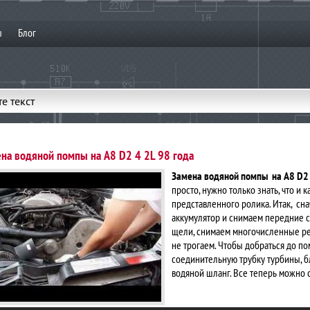
ы
Блог
е текст
на водяной помпы на A8 D2 4 2L 98 года
Замена водяной помпы на A8 D2
просто, нужно только знать, что и 
представленного ролика. Итак, сн
аккумулятор и снимаем передние 
щели, снимаем многочисленные ре
не трогаем. Чтобы добраться до п
соединительную трубку турбины, б
водяной шланг. Все теперь можно 