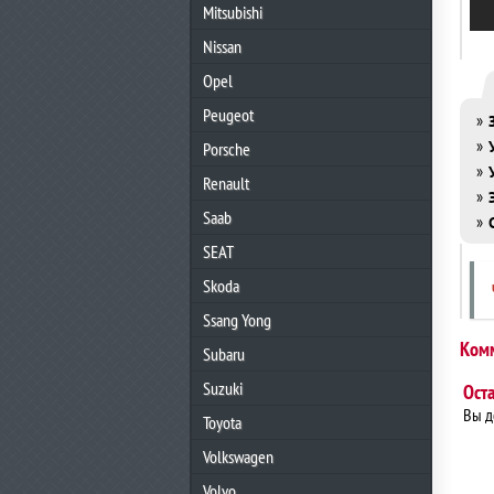
Mitsubishi
Nissan
Opel
Peugeot
»
»
Porsche
»
Renault
»
Saab
»
SEAT
Skoda
Ssang Yong
Ком
Subaru
Suzuki
Ост
Вы 
Toyota
Volkswagen
Volvo