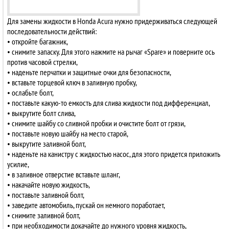
Для замены жидкости в Honda Acura нужно придерживаться следующей
последовательности действий:
• откройте багажник,
• снимите запаску. Для этого нажмите на рычаг «Spare» и поверните ось
против часовой стрелки,
• наденьте перчатки и защитные очки для безопасности,
• вставьте торцевой ключ в заливную пробку,
• ослабьте болт,
• поставьте какую-то емкость для слива жидкости под дифференциал,
• выкрутите болт слива,
• снимите шайбу со сливной пробки и очистите болт от грязи,
• поставьте новую шайбу на место старой,
• выкрутите заливной болт,
• наденьте на канистру с жидкостью насос, для этого придется приложить
усилие,
• в заливное отверстие вставьте шланг,
• накачайте новую жидкость,
• поставьте заливной болт,
• заведите автомобиль, пускай он немного поработает,
• снимите заливной болт,
• при необходимости докачайте до нужного уровня жидкость,