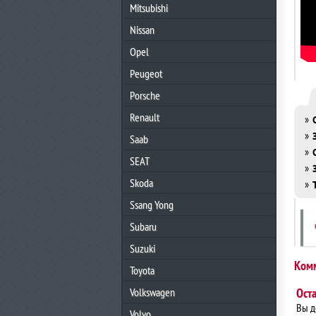
Mitsubishi
Nissan
Opel
Peugeot
Porsche
Renault
»
»
Saab
»
SEAT
»
Skoda
»
Ssang Yong
Subaru
Suzuki
Ком
Toyota
Volkswagen
Ост
Вы 
Volvo