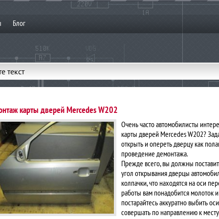
ы
Блог
е текст
онтаж карты дверей Mercedes W202
Очень часто автомобилисты интере
карты дверей Mercedes W202? Зада
открыть и опереть дверцу как пола
проведение демонтажа.
Прежде всего, вы должны поставит
угол открывания дверцы автомобил
колпачки, что находятся на оси п
работы вам понадобится молоток и
постарайтесь аккуратно выбить о
совершать по направлению к месту 