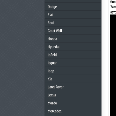
бол
Dodge
Зат
авт
Fiat
Ford
Great Wall
Honda
Hyundai
Infiniti
Jaguar
Jeep
Kia
Land Rover
Lexus
Mazda
Mercedes