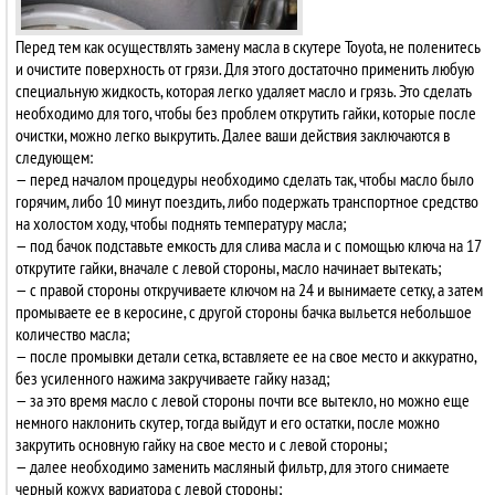
Перед тем как осуществлять замену масла в скутере Toyota, не поленитесь
и очистите поверхность от грязи. Для этого достаточно применить любую
специальную жидкость, которая легко удаляет масло и грязь. Это сделать
необходимо для того, чтобы без проблем открутить гайки, которые после
очистки, можно легко выкрутить. Далее ваши действия заключаются в
следующем:
— перед началом процедуры необходимо сделать так, чтобы масло было
горячим, либо 10 минут поездить, либо подержать транспортное средство
на холостом ходу, чтобы поднять температуру масла;
— под бачок подставьте емкость для слива масла и с помощью ключа на 17
открутите гайки, вначале с левой стороны, масло начинает вытекать;
— с правой стороны откручиваете ключом на 24 и вынимаете сетку, а затем
промываете ее в керосине, с другой стороны бачка выльется небольшое
количество масла;
— после промывки детали сетка, вставляете ее на свое место и аккуратно,
без усиленного нажима закручиваете гайку назад;
— за это время масло с левой стороны почти все вытекло, но можно еще
немного наклонить скутер, тогда выйдут и его остатки, после можно
закрутить основную гайку на свое место и с левой стороны;
— далее необходимо заменить масляный фильтр, для этого снимаете
черный кожух вариатора с левой стороны;