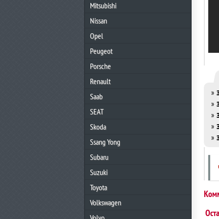
Mitsubishi
Nissan
Opel
Peugeot
Porsche
Renault
»
Saab
»
SEAT
»
»
Skoda
»
Ssang Yong
Subaru
Suzuki
Toyota
Ком
Volkswagen
Ост
Volvo