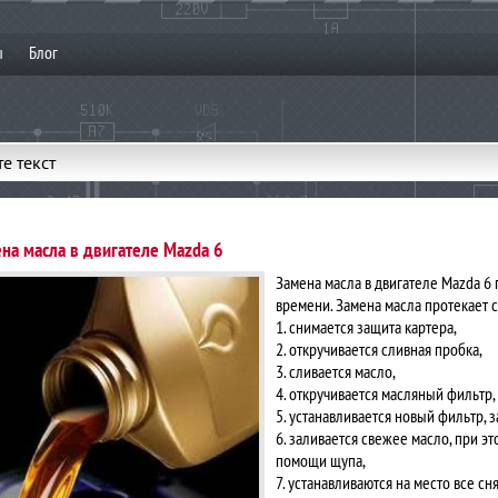
ы
Блог
е текст
на масла в двигателе Mazda 6
Замена масла в двигателе Mazda 6
времени. Замена масла протекает
1. снимается защита картера,
2. откручивается сливная пробка,
3. сливается масло,
4. откручивается масляный фильтр,
5. устанавливается новый фильтр,
6. заливается свежее масло, при э
помощи щупа,
7. устанавливаются на место все сн