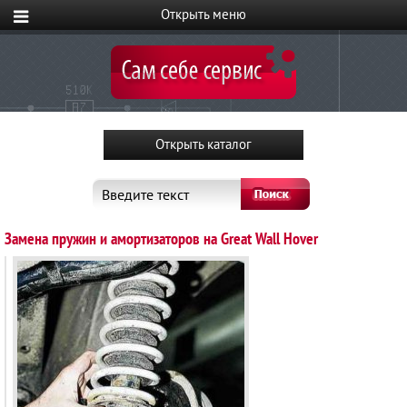
Введите текст
Замена пружин и амортизаторов на Great Wall Hover